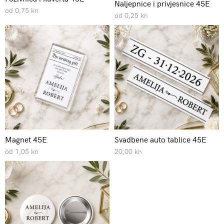
Naljepnice i privjesnice 45E
od 0,75 kn
od 0,25 kn
Magnet 45E
Svadbene auto tablice 45E
od 1,05 kn
20,00 kn