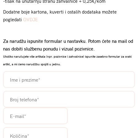
-tisak na unutarnju stranu zahvalnice + 0,25€/kom
Dodatne boje kartona, kuverti i ostalih dodataka možete
pogledati
OVDJE
Za narudžu ispunite formular u nastavku. Potom ćete na mail od
nas dobiti službenu ponudu i vizual pozivnice.
Ukoliko naručujete više artikala (npr. pozivnice i zahvalnice) ispunite zasebno formular za svaki
artikl, a mi ćemo narudžbu spojiti u jednu.