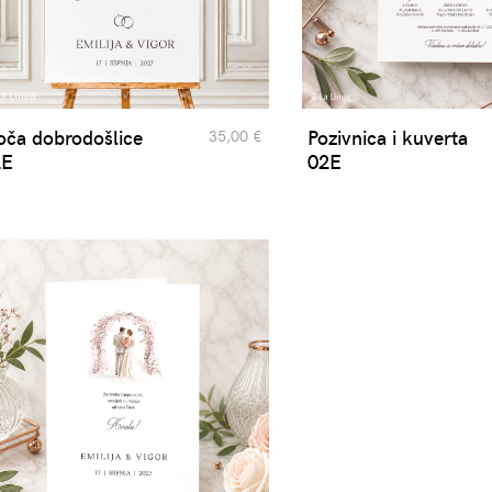
oča dobrodošlice
Pozivnica i kuverta
35,00 €
2E
02E