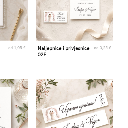
Naljepnice i privjesnice
od 1,05 €
od 0,25 €
02E