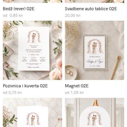
Bedž (rever) 02E
Svadbene auto tablice 02E
od 0,85 kn
20,00 kn
Pozivnica i kuverta 02E
Magnet 02E
od 0,75 kn
od 1,05 kn