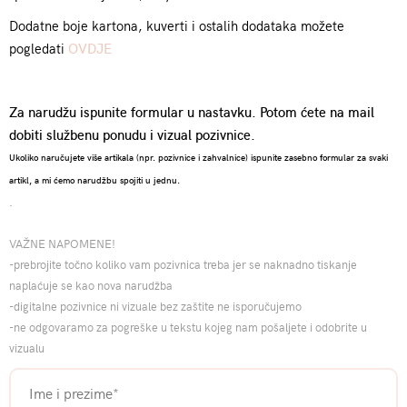
Dodatne boje kartona, kuverti i ostalih dodataka možete
pogledati
OVDJE
Za narudžu ispunite formular u nastavku. Potom ćete na mail
dobiti službenu ponudu i vizual pozivnice.
Ukoliko naručujete više artikala (npr. pozivnice i zahvalnice) ispunite zasebno formular za svaki
artikl, a mi ćemo narudžbu spojiti u jednu.
.
VAŽNE NAPOMENE!
-prebrojite točno koliko vam pozivnica treba jer se naknadno tiskanje
naplaćuje se kao nova narudžba
-digitalne pozivnice ni vizuale bez zaštite ne isporučujemo
-ne odgovaramo za pogreške u tekstu kojeg nam pošaljete i odobrite u
vizualu