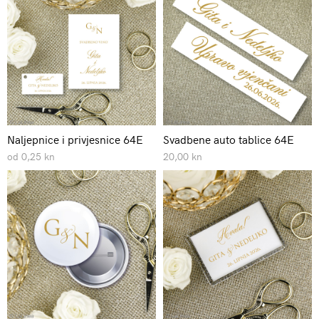
Naljepnice i privjesnice 64E
Svadbene auto tablice 64E
od 0,25 kn
20,00 kn