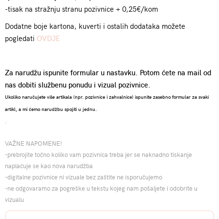
-tisak na stražnju stranu pozivnice + 0,25€/kom
Dodatne boje kartona, kuverti i ostalih dodataka možete
pogledati
OVDJE
Za narudžu ispunite formular u nastavku. Potom ćete na mail od
nas dobiti službenu ponudu i vizual pozivnice.
Ukoliko naručujete više artikala (npr. pozivnice i zahvalnice) ispunite zasebno formular za svaki
artikl, a mi ćemo narudžbu spojiti u jednu.
.
VAŽNE NAPOMENE!
-prebrojite točno koliko vam pozivnica treba jer se naknadno tiskanje
naplaćuje se kao nova narudžba
-digitalne pozivnice ni vizuale bez zaštite ne isporučujemo
-ne odgovaramo za pogreške u tekstu kojeg nam pošaljete i odobrite u
vizualu