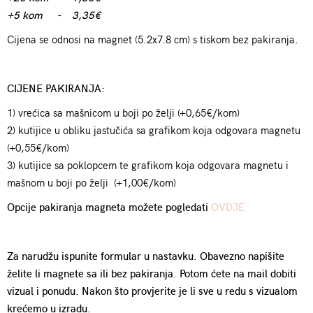
+5 kom - 3,35€
Cijena se odnosi na magnet (5.2x7.8 cm) s tiskom bez pakiranja.
CIJENE PAKIRANJA:
1) vrećica sa mašnicom u boji po želji (+0,65€/kom)
2) kutijice u obliku jastučića sa grafikom koja odgovara magnetu
(+0,55€/kom)
3) kutijice sa poklopcem te grafikom koja odgovara magnetu i
mašnom u boji po želji (+1,00€/kom)
Opcije pakiranja magneta možete pogledati
OVDJE
Za narudžu ispunite formular u nastavku. Obavezno napišite
želite li magnete sa ili bez pakiranja. Potom ćete na mail dobiti
vizual i ponudu. Nakon što provjerite je li sve u redu s vizualom
krećemo u izradu.